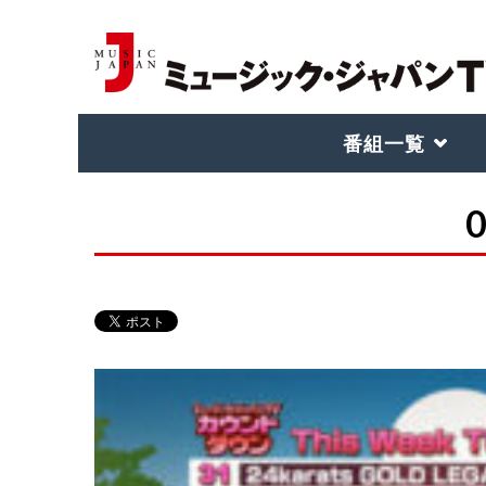
番組一覧
0