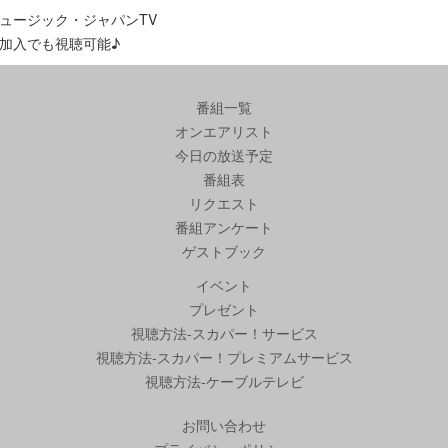
ュージック・ジャパンTV
加入でも視聴可能♪
番組一覧
オンエアリスト
今日の放送予定
番組表
リクエスト
番組アンケート
ゲストブック
イベント
プレゼント
視聴方法-スカパー！サービス
視聴方法-スカパー！プレミアムサービス
視聴方法-ケーブルテレビ
お問い合わせ