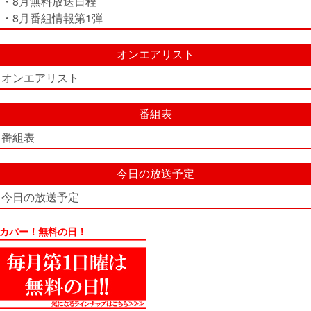
・8月無料放送日程
・8月番組情報第1弾
オンエアリスト
オンエアリスト
番組表
番組表
今日の放送予定
今日の放送予定
カパー！無料の日！