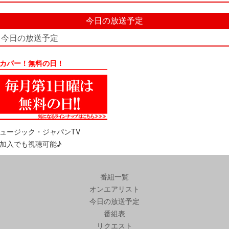
今日の放送予定
今日の放送予定
カパー！無料の日！
ュージック・ジャパンTV
加入でも視聴可能♪
番組一覧
オンエアリスト
今日の放送予定
番組表
リクエスト