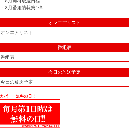
・8月無料放送日程
・8月番組情報第1弾
オンエアリスト
オンエアリスト
番組表
番組表
今日の放送予定
今日の放送予定
カパー！無料の日！