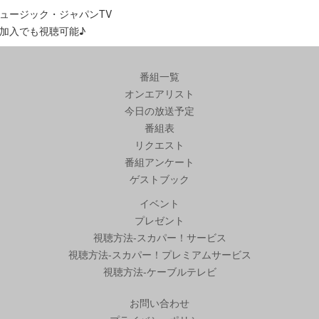
ュージック・ジャパンTV
加入でも視聴可能♪
番組一覧
オンエアリスト
今日の放送予定
番組表
リクエスト
番組アンケート
ゲストブック
イベント
プレゼント
視聴方法-スカパー！サービス
視聴方法-スカパー！プレミアムサービス
視聴方法-ケーブルテレビ
お問い合わせ