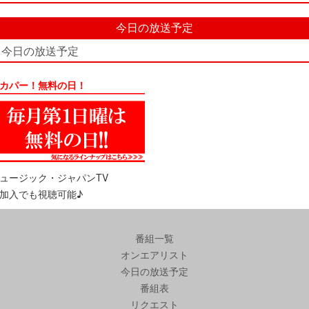
今日の放送予定
今日の放送予定
カパー！無料の日！
ュージック・ジャパンTV
加入でも視聴可能♪
番組一覧
オンエアリスト
今日の放送予定
番組表
リクエスト