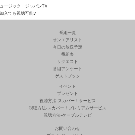
ュージック・ジャパンTV
加入でも視聴可能♪
番組一覧
オンエアリスト
今日の放送予定
番組表
リクエスト
番組アンケート
ゲストブック
イベント
プレゼント
視聴方法-スカパー！サービス
視聴方法-スカパー！プレミアムサービス
視聴方法-ケーブルテレビ
お問い合わせ