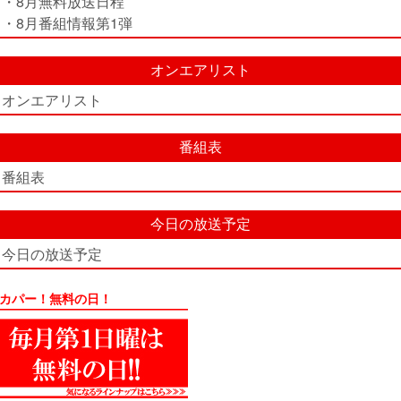
・8月無料放送日程
・8月番組情報第1弾
オンエアリスト
オンエアリスト
番組表
番組表
今日の放送予定
今日の放送予定
カパー！無料の日！