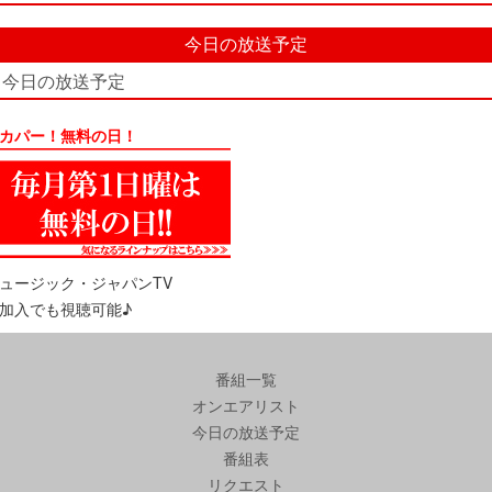
今日の放送予定
今日の放送予定
カパー！無料の日！
ュージック・ジャパンTV
加入でも視聴可能♪
番組一覧
オンエアリスト
今日の放送予定
番組表
リクエスト