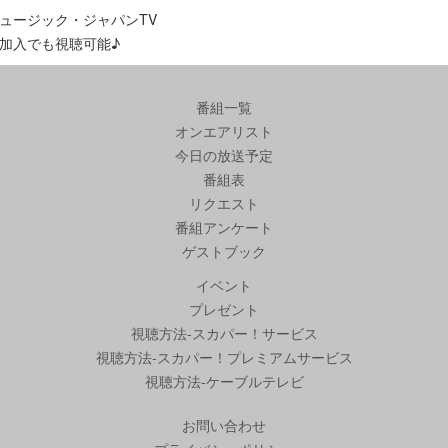
ュージック・ジャパンTV
加入でも視聴可能♪
番組一覧
オンエアリスト
今日の放送予定
番組表
リクエスト
番組アンケート
ゲストブック
イベント
プレゼント
視聴方法-スカパー！サービス
視聴方法-スカパー！プレミアムサービス
視聴方法-ケーブルテレビ
お問い合わせ