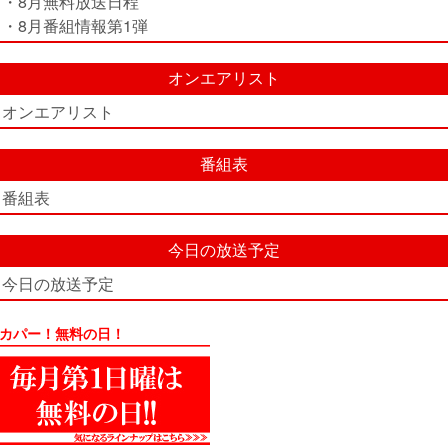
・8月無料放送日程
・8月番組情報第1弾
オンエアリスト
オンエアリスト
番組表
番組表
今日の放送予定
今日の放送予定
カパー！無料の日！