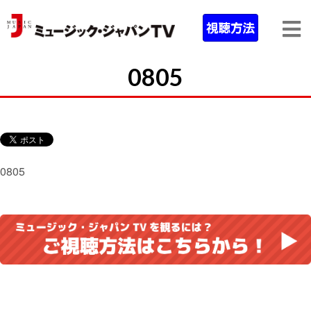
0805
0805