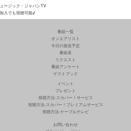
ュージック・ジャパンTV
加入でも視聴可能♪
番組一覧
オンエアリスト
今日の放送予定
番組表
リクエスト
番組アンケート
ゲストブック
イベント
プレゼント
視聴方法-スカパー！サービス
視聴方法-スカパー！プレミアムサービス
視聴方法-ケーブルテレビ
お問い合わせ