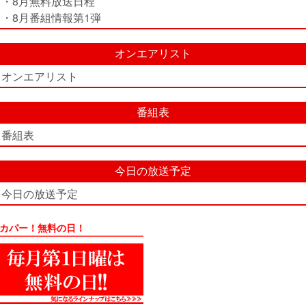
・8月無料放送日程
・8月番組情報第1弾
オンエアリスト
オンエアリスト
番組表
番組表
今日の放送予定
今日の放送予定
カパー！無料の日！