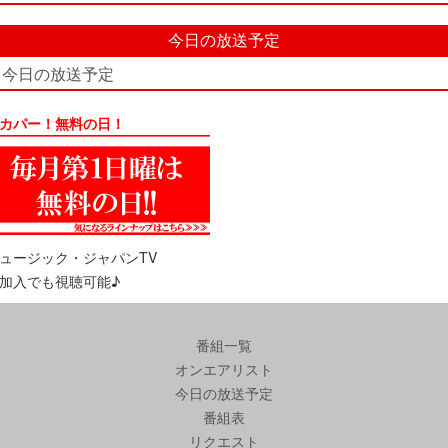
今日の放送予定
今日の放送予定
カパー！無料の日！
ュージック・ジャパンTV
加入でも視聴可能♪
番組一覧
オンエアリスト
今日の放送予定
番組表
リクエスト