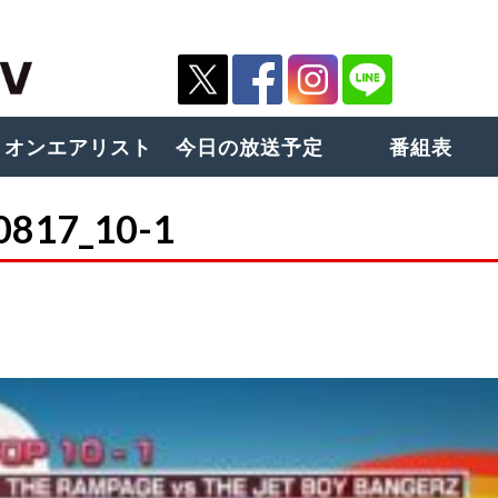
オンエアリスト
今日の放送予定
番組表
0817_10-1