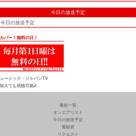
今日の放送予定
今日の放送予定
カパー！無料の日！
ュージック・ジャパンTV
加入でも視聴可能♪
番組一覧
オンエアリスト
今日の放送予定
番組表
リクエスト