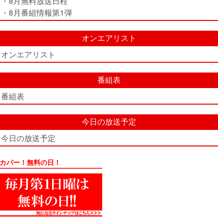
・8月無料放送日程
・8月番組情報第1弾
オンエアリスト
オンエアリスト
番組表
番組表
今日の放送予定
今日の放送予定
カパー！無料の日！