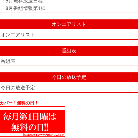
・8月無料放送日程
・8月番組情報第1弾
オンエアリスト
オンエアリスト
番組表
番組表
今日の放送予定
今日の放送予定
カパー！無料の日！