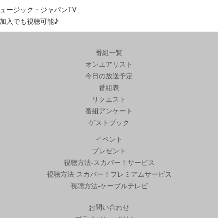
ュージック・ジャパンTV
加入でも視聴可能♪
番組一覧
オンエアリスト
今日の放送予定
番組表
リクエスト
番組アンケート
ゲストブック
イベント
プレゼント
視聴方法-スカパー！サービス
視聴方法-スカパー！プレミアムサービス
視聴方法-ケーブルテレビ
お問い合わせ