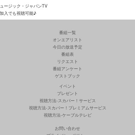
ュージック・ジャパンTV
加入でも視聴可能♪
番組一覧
オンエアリスト
今日の放送予定
番組表
リクエスト
番組アンケート
ゲストブック
イベント
プレゼント
視聴方法-スカパー！サービス
視聴方法-スカパー！プレミアムサービス
視聴方法-ケーブルテレビ
お問い合わせ