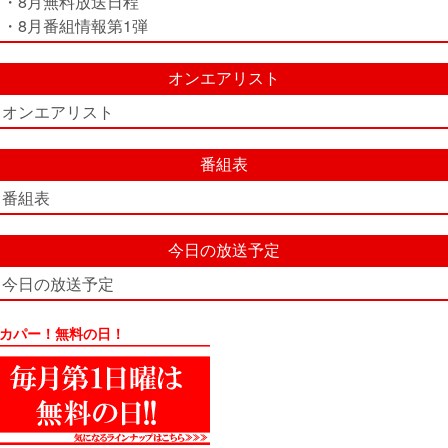
・8月無料放送日程
・8月番組情報第1弾
オンエアリスト
オンエアリスト
番組表
番組表
今日の放送予定
今日の放送予定
カパー！無料の日！