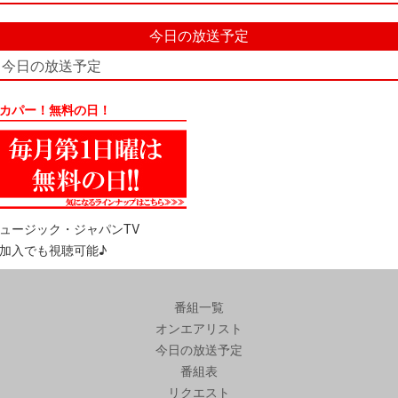
今日の放送予定
今日の放送予定
カパー！無料の日！
ュージック・ジャパンTV
加入でも視聴可能♪
番組一覧
オンエアリスト
今日の放送予定
番組表
リクエスト