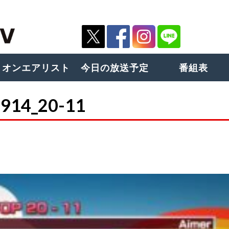
オンエアリスト
今日の放送予定
番組表
914_20-11