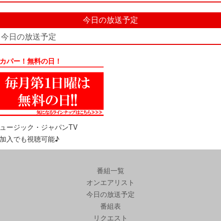
今日の放送予定
今日の放送予定
カパー！無料の日！
ュージック・ジャパンTV
加入でも視聴可能♪
番組一覧
オンエアリスト
今日の放送予定
番組表
リクエスト