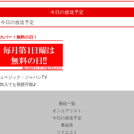
今日の放送予定
今日の放送予定
カパー！無料の日！
ュージック・ジャパンTV
加入でも視聴可能♪
番組一覧
オンエアリスト
今日の放送予定
番組表
リクエスト