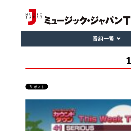
番組一覧
1