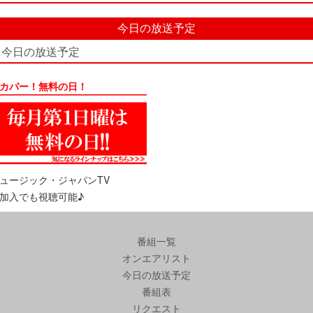
今日の放送予定
今日の放送予定
カパー！無料の日！
ュージック・ジャパンTV
加入でも視聴可能♪
番組一覧
オンエアリスト
今日の放送予定
番組表
リクエスト