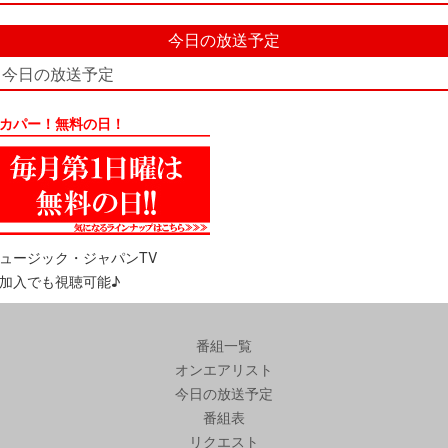
今日の放送予定
今日の放送予定
カパー！無料の日！
ュージック・ジャパンTV
加入でも視聴可能♪
番組一覧
オンエアリスト
今日の放送予定
番組表
リクエスト