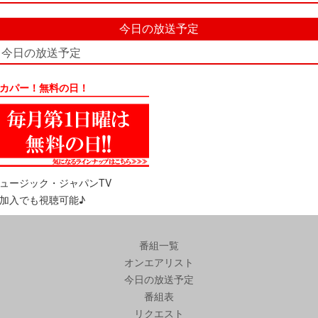
今日の放送予定
今日の放送予定
カパー！無料の日！
ュージック・ジャパンTV
加入でも視聴可能♪
番組一覧
オンエアリスト
今日の放送予定
番組表
リクエスト