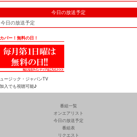
今日の放送予定
今日の放送予定
カパー！無料の日！
ュージック・ジャパンTV
加入でも視聴可能♪
番組一覧
オンエアリスト
今日の放送予定
番組表
リクエスト