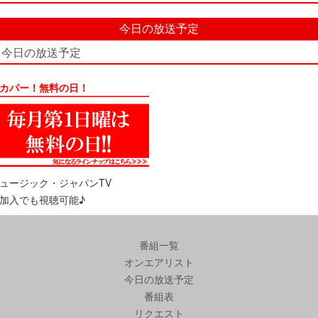
今日の放送予定
今日の放送予定
カパー！無料の日！
ュージック・ジャパンTV
加入でも視聴可能♪
番組一覧
オンエアリスト
今日の放送予定
番組表
リクエスト