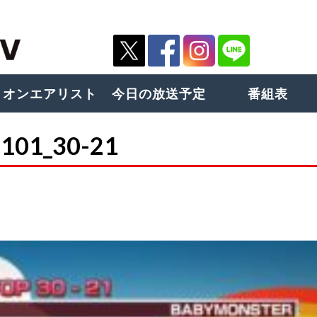
オンエアリスト
今日の放送予定
番組表
101_30-21