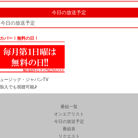
今日の放送予定
今日の放送予定
カパー！無料の日！
ュージック・ジャパンTV
加入でも視聴可能♪
番組一覧
オンエアリスト
今日の放送予定
番組表
リクエスト