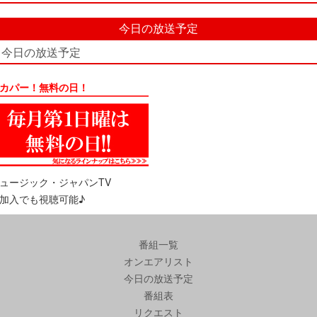
今日の放送予定
今日の放送予定
カパー！無料の日！
ュージック・ジャパンTV
加入でも視聴可能♪
番組一覧
オンエアリスト
今日の放送予定
番組表
リクエスト