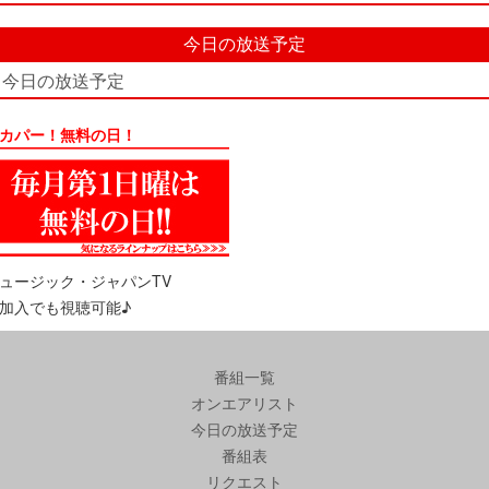
今日の放送予定
今日の放送予定
カパー！無料の日！
ュージック・ジャパンTV
加入でも視聴可能♪
番組一覧
オンエアリスト
今日の放送予定
番組表
リクエスト