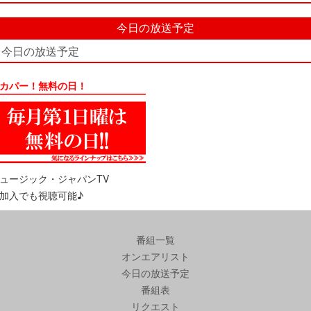
今日の放送予定
今日の放送予定
カパー！無料の日！
ュージック・ジャパンTV
加入でも視聴可能♪
番組一覧
オンエアリスト
今日の放送予定
番組表
リクエスト