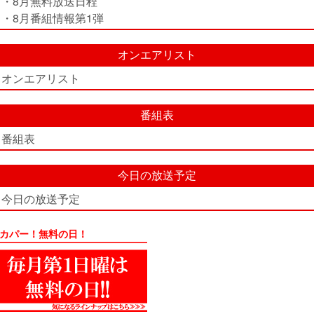
・8月無料放送日程
・8月番組情報第1弾
オンエアリスト
オンエアリスト
番組表
番組表
今日の放送予定
今日の放送予定
カパー！無料の日！