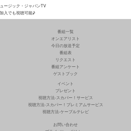
ュージック・ジャパンTV
加入でも視聴可能♪
番組一覧
オンエアリスト
今日の放送予定
番組表
リクエスト
番組アンケート
ゲストブック
イベント
プレゼント
視聴方法-スカパー！サービス
視聴方法-スカパー！プレミアムサービス
視聴方法-ケーブルテレビ
お問い合わせ