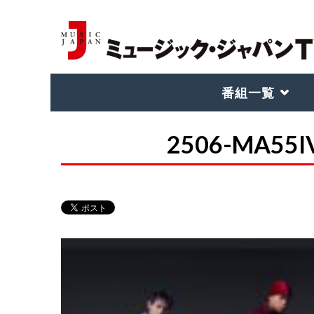
番組一覧
2506-MA55I