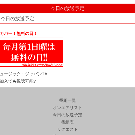
今日の放送予定
今日の放送予定
カパー！無料の日！
ュージック・ジャパンTV
加入でも視聴可能♪
番組一覧
オンエアリスト
今日の放送予定
番組表
リクエスト