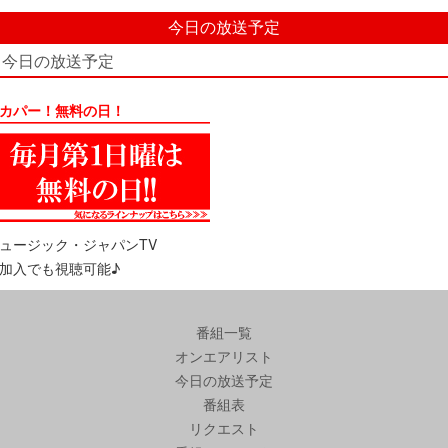
今日の放送予定
今日の放送予定
カパー！無料の日！
ュージック・ジャパンTV
加入でも視聴可能♪
番組一覧
オンエアリスト
今日の放送予定
番組表
リクエスト