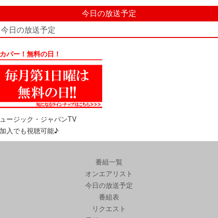
今日の放送予定
今日の放送予定
カパー！無料の日！
ュージック・ジャパンTV
加入でも視聴可能♪
番組一覧
オンエアリスト
今日の放送予定
番組表
リクエスト