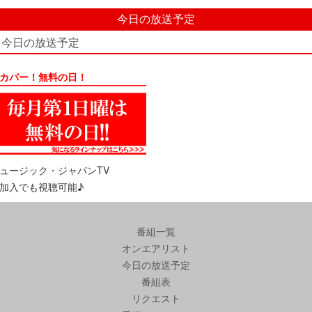
今日の放送予定
今日の放送予定
カパー！無料の日！
ュージック・ジャパンTV
加入でも視聴可能♪
番組一覧
オンエアリスト
今日の放送予定
番組表
リクエスト