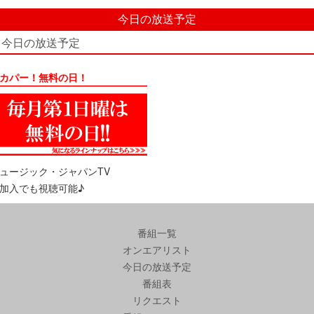
今日の放送予定
今日の放送予定
カパー！無料の日！
ュージック・ジャパンTV
加入でも視聴可能♪
番組一覧
オンエアリスト
今日の放送予定
番組表
リクエスト