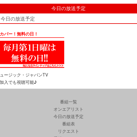
今日の放送予定
今日の放送予定
カパー！無料の日！
ュージック・ジャパンTV
加入でも視聴可能♪
番組一覧
オンエアリスト
今日の放送予定
番組表
リクエスト