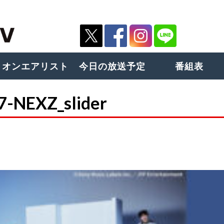
オンエアリスト
今日の放送予定
番組表
7-NEXZ_slider