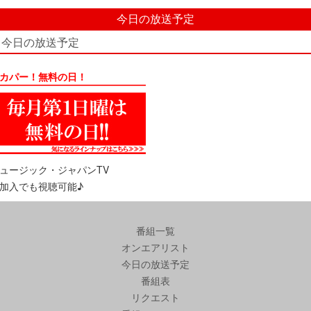
今日の放送予定
今日の放送予定
カパー！無料の日！
ュージック・ジャパンTV
加入でも視聴可能♪
番組一覧
オンエアリスト
今日の放送予定
番組表
リクエスト