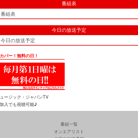
番組表
番組表
今日の放送予定
今日の放送予定
カパー！無料の日！
ュージック・ジャパンTV
加入でも視聴可能♪
番組一覧
オンエアリスト