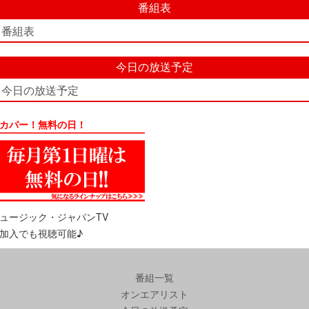
番組表
番組表
今日の放送予定
今日の放送予定
カパー！無料の日！
ュージック・ジャパンTV
加入でも視聴可能♪
番組一覧
オンエアリスト