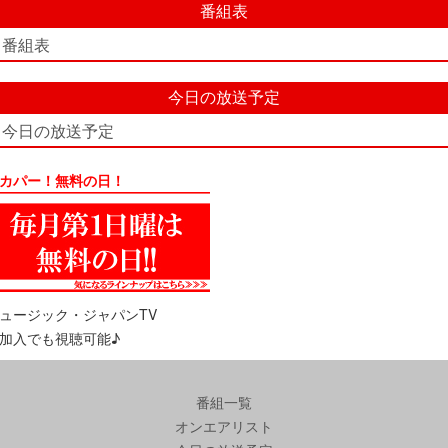
番組表
番組表
今日の放送予定
今日の放送予定
カパー！無料の日！
ュージック・ジャパンTV
加入でも視聴可能♪
番組一覧
オンエアリスト