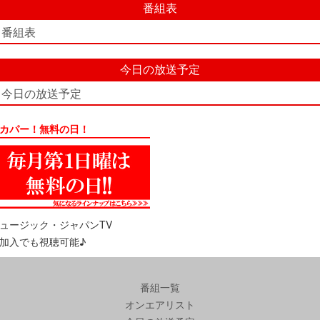
番組表
番組表
今日の放送予定
今日の放送予定
カパー！無料の日！
ュージック・ジャパンTV
加入でも視聴可能♪
番組一覧
オンエアリスト