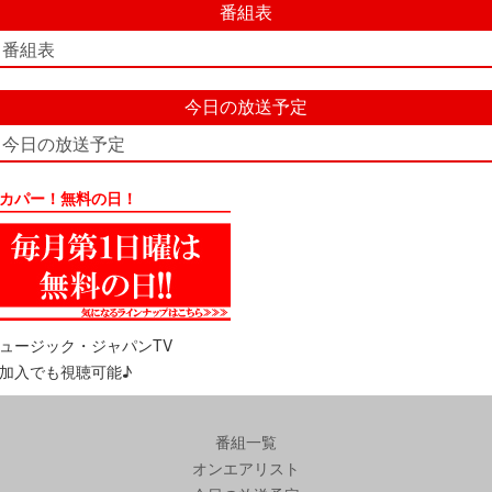
番組表
番組表
今日の放送予定
今日の放送予定
カパー！無料の日！
ュージック・ジャパンTV
加入でも視聴可能♪
番組一覧
オンエアリスト