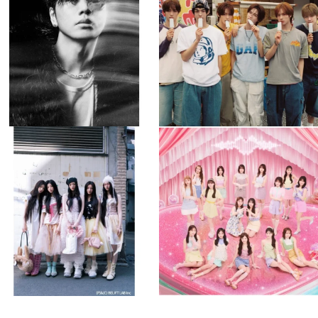
8月 4
8月 4
84
0
5
0
musicjapantv
musicjapantv
💡8月特番放送決定！
💡8月特番放送決定！
...
...
8月 4
8月 4
1
0
1
0