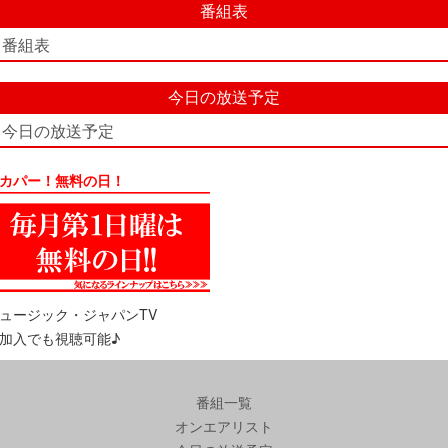
番組表
番組表
今日の放送予定
今日の放送予定
カパー！無料の日！
ュージック・ジャパンTV
加入でも視聴可能♪
番組一覧
オンエアリスト