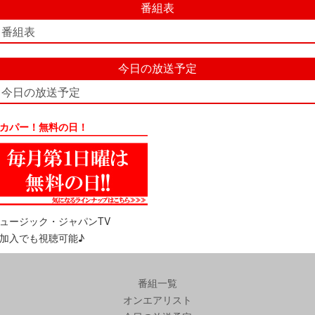
番組表
番組表
今日の放送予定
今日の放送予定
カパー！無料の日！
ュージック・ジャパンTV
加入でも視聴可能♪
番組一覧
オンエアリスト