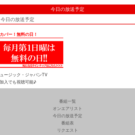
今日の放送予定
今日の放送予定
カパー！無料の日！
ュージック・ジャパンTV
加入でも視聴可能♪
番組一覧
オンエアリスト
今日の放送予定
番組表
リクエスト