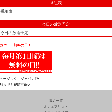
番組表
番組表
今日の放送予定
今日の放送予定
カパー！無料の日！
ュージック・ジャパンTV
加入でも視聴可能♪
番組一覧
オンエアリスト